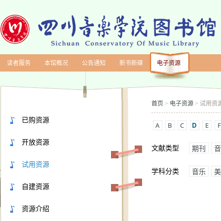
读者服务
本馆概况
公告通知
新书新碟
电子资源
首页
电子资源
试用资
>
>
已购资源
A
B
C
D
E
F
开放资源
文献类型
期刊
音
试用资源
学科分类
音乐
美
自建资源
资源介绍