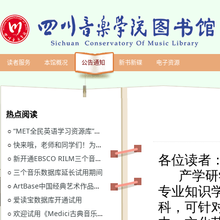
读者服务
本馆概况
公告通知
新书新碟
电子资源
热点阅读
“MET全民英语学习资源库”继续开通试用
○
快来哦，老师和同学们！为川音图书馆“十四五”规划建言献策
○
新开通EBSCO RILM三个音乐类数据库免费试用
○
三个音乐数据库延长试用期间
○
ArtBase中国经典艺术作品数据库继续开通试用通知
○
爱读宝数据库开通试用
○
欢迎试用《Medici古典音乐视听图书馆》
○