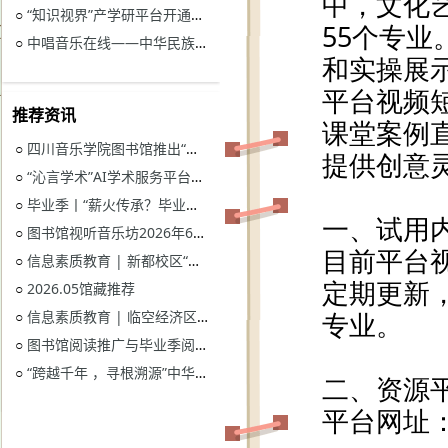
“知识视界”产学研平台开通试用通知
○
中唱音乐在线——中华民族音乐与戏曲资源库开通试用
○
推荐资讯
四川音乐学院图书馆推出“忆长征？书香路”纪念中国工农红军长征胜利90周年系列活动
○
“沁言学术”AI学术服务平台开通试用
○
毕业季丨“薪火传承？毕业生图书漂流”活动
○
图书馆视听音乐坊2026年6月展播季
○
信息素质教育 | 新都校区“图书馆多媒体资源的鉴赏和利用”电子资源讲座
○
2026.05馆藏推荐
○
信息素质教育 | 临空经济区校区“读秀学术资源一站式获取与电子资源远程访问”电子资源讲座
○
图书馆阅读推广与毕业季阅读活动意见征集
○
“跨越千年 ，寻根溯源”中华优秀传统文化主题活动获奖名单
○