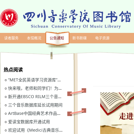
读者服务
本馆概况
公告通知
新书新碟
电子资源
热点阅读
“MET全民英语学习资源库”继续开通试用
○
快来哦，老师和同学们！为川音图书馆“十四五”规划建言献策
○
新开通EBSCO RILM三个音乐类数据库免费试用
○
三个音乐数据库延长试用期间
○
ArtBase中国经典艺术作品数据库继续开通试用通知
○
爱读宝数据库开通试用
○
欢迎试用《Medici古典音乐视听图书馆》
○