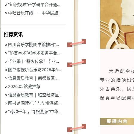
“知识视界”产学研平台开通试用通知
○
中唱音乐在线——中华民族音乐与戏曲资源库开通试用
○
推荐资讯
四川音乐学院图书馆推出“忆长征？书香路”纪念中国工农红军长征胜利90周年系列活动
○
“沁言学术”AI学术服务平台开通试用
○
毕业季丨“薪火传承？毕业生图书漂流”活动
○
图书馆视听音乐坊2026年6月展播季
○
信息素质教育 | 新都校区“图书馆多媒体资源的鉴赏和利用”电子资源讲座
○
2026.05馆藏推荐
○
信息素质教育 | 临空经济区校区“读秀学术资源一站式获取与电子资源远程访问”电子资源讲座
○
图书馆阅读推广与毕业季阅读活动意见征集
○
“跨越千年 ，寻根溯源”中华优秀传统文化主题活动获奖名单
○