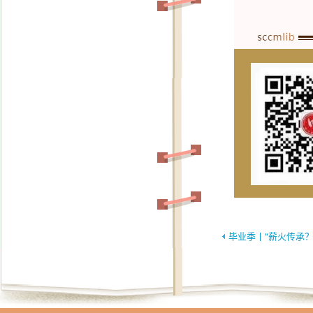
毕业季丨“薪火传承