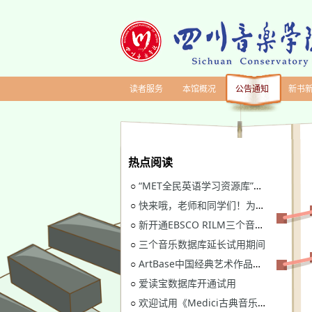
读者服务
本馆概况
公告通知
新书
热点阅读
“MET全民英语学习资源库”继续开通试用
○
快来哦，老师和同学们！为川音图书馆“十四五”规划建言献策
○
新开通EBSCO RILM三个音乐类数据库免费试用
○
三个音乐数据库延长试用期间
○
ArtBase中国经典艺术作品数据库继续开通试用通知
○
爱读宝数据库开通试用
○
欢迎试用《Medici古典音乐视听图书馆》
○