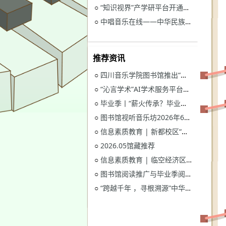
“知识视界”产学研平台开通试用通知
○
中唱音乐在线——中华民族音乐与戏曲资源库开通试用
○
推荐资讯
四川音乐学院图书馆推出“忆长征？书香路”纪念中国工农红军长征胜利90周年系列活动
○
“沁言学术”AI学术服务平台开通试用
○
毕业季丨“薪火传承？毕业生图书漂流”活动
○
图书馆视听音乐坊2026年6月展播季
○
信息素质教育 | 新都校区“图书馆多媒体资源的鉴赏和利用”电子资源讲座
○
2026.05馆藏推荐
○
信息素质教育 | 临空经济区校区“读秀学术资源一站式获取与电子资源远程访问”电子资源讲座
○
图书馆阅读推广与毕业季阅读活动意见征集
○
“跨越千年 ，寻根溯源”中华优秀传统文化主题活动获奖名单
○