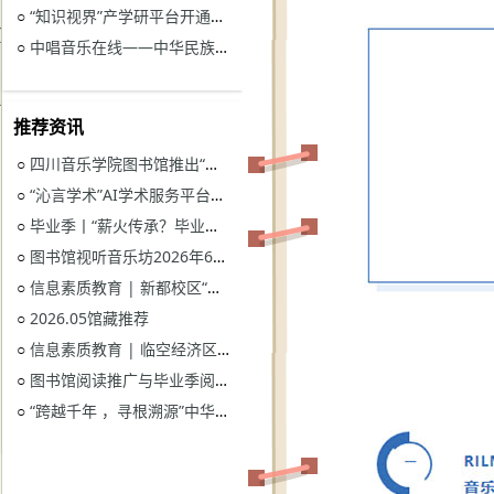
“知识视界”产学研平台开通试用通知
○
中唱音乐在线——中华民族音乐与戏曲资源库开通试用
○
推荐资讯
四川音乐学院图书馆推出“忆长征？书香路”纪念中国工农红军长征胜利90周年系列活动
○
“沁言学术”AI学术服务平台开通试用
○
毕业季丨“薪火传承？毕业生图书漂流”活动
○
图书馆视听音乐坊2026年6月展播季
○
信息素质教育 | 新都校区“图书馆多媒体资源的鉴赏和利用”电子资源讲座
○
2026.05馆藏推荐
○
信息素质教育 | 临空经济区校区“读秀学术资源一站式获取与电子资源远程访问”电子资源讲座
○
图书馆阅读推广与毕业季阅读活动意见征集
○
“跨越千年 ，寻根溯源”中华优秀传统文化主题活动获奖名单
○