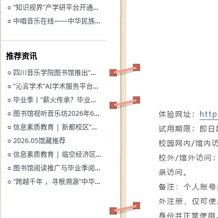
“知识视界”产学研平台开通试用通知
○
中唱音乐在线——中华民族音乐与戏曲资源库开通试用
○
推荐资讯
四川音乐学院图书馆推出“忆长征？书香路”纪念中国工农红军长征胜利90周年系列活动
○
“沁言学术”AI学术服务平台开通试用
○
毕业季丨“薪火传承？毕业生图书漂流”活动
○
图书馆视听音乐坊2026年6月展播季
○
信息素质教育 | 新都校区“图书馆多媒体资源的鉴赏和利用”电子资源讲座
○
2026.05馆藏推荐
○
信息素质教育 | 临空经济区校区“读秀学术资源一站式获取与电子资源远程访问”电子资源讲座
○
图书馆阅读推广与毕业季阅读活动意见征集
○
“跨越千年 ，寻根溯源”中华优秀传统文化主题活动获奖名单
○