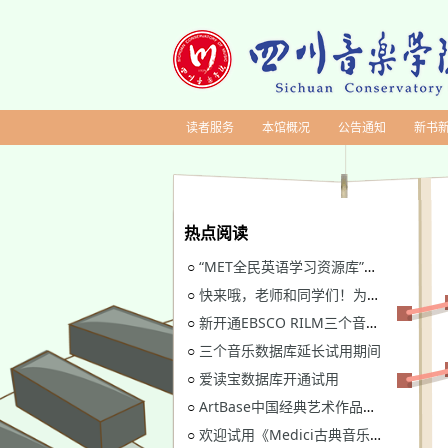
读者服务
本馆概况
公告通知
新书
热点阅读
“MET全民英语学习资源库”继续开通试用
○
快来哦，老师和同学们！为川音图书馆“十四五”规划建言献策
○
新开通EBSCO RILM三个音乐类数据库免费试用
○
三个音乐数据库延长试用期间
○
爱读宝数据库开通试用
○
ArtBase中国经典艺术作品数据库继续开通试用通知
○
欢迎试用《Medici古典音乐视听图书馆》
○