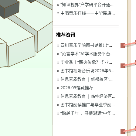
“知识视界”产学研平台开通试用通知
○
中唱音乐在线——中华民族音乐与戏曲资源库开通试用
○
推荐资讯
四川音乐学院图书馆推出“忆长征？书香路”纪念中国工农红军长征胜利90周年系列活动
○
“沁言学术”AI学术服务平台开通试用
○
毕业季丨“薪火传承？毕业生图书漂流”活动
○
图书馆视听音乐坊2026年6月展播季
○
信息素质教育 | 新都校区“图书馆多媒体资源的鉴赏和利用”电子资源讲座
○
2026.05馆藏推荐
○
信息素质教育 | 临空经济区校区“读秀学术资源一站式获取与电子资源远程访问”电子资源讲座
○
图书馆阅读推广与毕业季阅读活动意见征集
○
“跨越千年 ，寻根溯源”中华优秀传统文化主题活动获奖名单
○