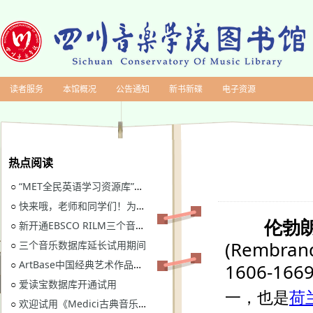
读者服务
本馆概况
公告通知
新书新碟
电子资源
热点阅读
“MET全民英语学习资源库”继续开通试用
○
快来哦，老师和同学们！为川音图书馆“十四五”规划建言献策
○
新开通EBSCO RILM三个音乐类数据库免费试用
○
三个音乐数据库延长试用期间
○
ArtBase中国经典艺术作品数据库继续开通试用通知
○
爱读宝数据库开通试用
○
欢迎试用《Medici古典音乐视听图书馆》
○