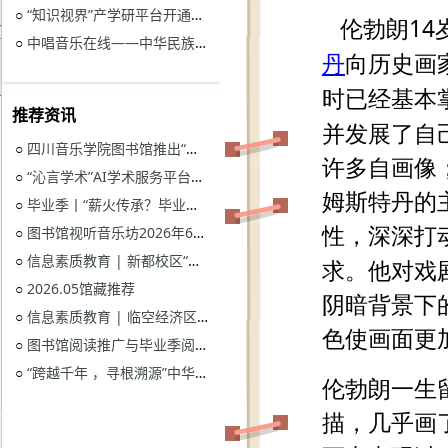
“知识视界”产学研平台开通试用通知
○
中唱音乐在线——中华民族音乐与戏曲资源库开通试用
○
推荐资讯
四川音乐学院图书馆推出“忆长征？书香路”纪念中国工农红军长征胜利90周年系列活动
○
“沁言学术”AI学术服务平台开通试用
○
毕业季丨“薪火传承？毕业生图书漂流”活动
○
图书馆视听音乐坊2026年6月展播季
○
信息素质教育 | 新都校区“图书馆多媒体资源的鉴赏和利用”电子资源讲座
○
2026.05馆藏推荐
○
信息素质教育 | 临空经济区校区“读秀学术资源一站式获取与电子资源远程访问”电子资源讲座
○
图书馆阅读推广与毕业季阅读活动意见征集
○
“跨越千年 ，寻根溯源”中华优秀传统文化主题活动获奖名单
○