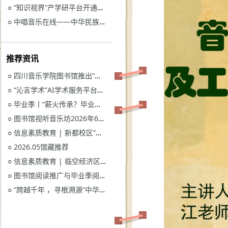
“知识视界”产学研平台开通试用通知
○
中唱音乐在线——中华民族音乐与戏曲资源库开通试用
○
推荐资讯
四川音乐学院图书馆推出“忆长征？书香路”纪念中国工农红军长征胜利90周年系列活动
○
“沁言学术”AI学术服务平台开通试用
○
毕业季丨“薪火传承？毕业生图书漂流”活动
○
图书馆视听音乐坊2026年6月展播季
○
信息素质教育 | 新都校区“图书馆多媒体资源的鉴赏和利用”电子资源讲座
○
2026.05馆藏推荐
○
信息素质教育 | 临空经济区校区“读秀学术资源一站式获取与电子资源远程访问”电子资源讲座
○
图书馆阅读推广与毕业季阅读活动意见征集
○
“跨越千年 ，寻根溯源”中华优秀传统文化主题活动获奖名单
○