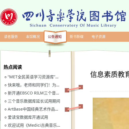
读者服务
本馆概况
公告通知
新书新碟
电子资源
热点阅读
信息素质教育
“MET全民英语学习资源库”继续开通试用
○
快来哦，老师和同学们！为川音图书馆“十四五”规划建言献策
○
新开通EBSCO RILM三个音乐类数据库免费试用
○
三个音乐数据库延长试用期间
○
ArtBase中国经典艺术作品数据库继续开通试用通知
○
爱读宝数据库开通试用
○
欢迎试用《Medici古典音乐视听图书馆》
○