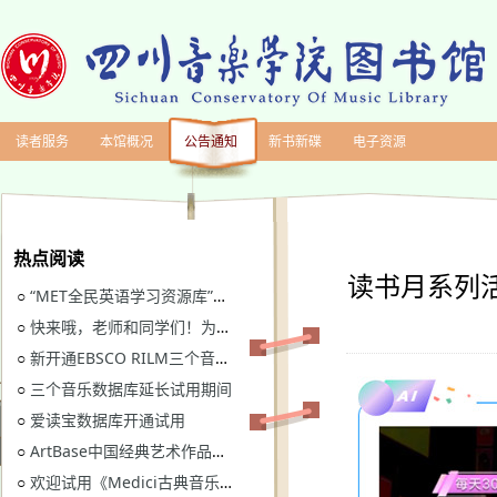
读者服务
本馆概况
公告通知
新书新碟
电子资源
热点阅读
读书月系列活
“MET全民英语学习资源库”继续开通试用
○
快来哦，老师和同学们！为川音图书馆“十四五”规划建言献策
○
新开通EBSCO RILM三个音乐类数据库免费试用
○
三个音乐数据库延长试用期间
○
爱读宝数据库开通试用
○
ArtBase中国经典艺术作品数据库继续开通试用通知
○
欢迎试用《Medici古典音乐视听图书馆》
○