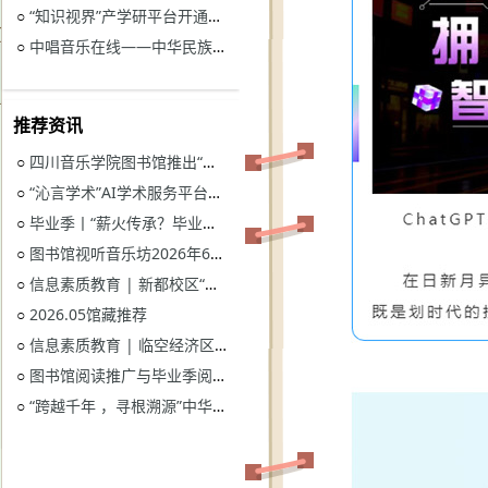
“知识视界”产学研平台开通试用通知
○
中唱音乐在线——中华民族音乐与戏曲资源库开通试用
○
推荐资讯
四川音乐学院图书馆推出“忆长征？书香路”纪念中国工农红军长征胜利90周年系列活动
○
“沁言学术”AI学术服务平台开通试用
○
毕业季丨“薪火传承？毕业生图书漂流”活动
○
图书馆视听音乐坊2026年6月展播季
○
信息素质教育 | 新都校区“图书馆多媒体资源的鉴赏和利用”电子资源讲座
○
2026.05馆藏推荐
○
信息素质教育 | 临空经济区校区“读秀学术资源一站式获取与电子资源远程访问”电子资源讲座
○
图书馆阅读推广与毕业季阅读活动意见征集
○
“跨越千年 ，寻根溯源”中华优秀传统文化主题活动获奖名单
○