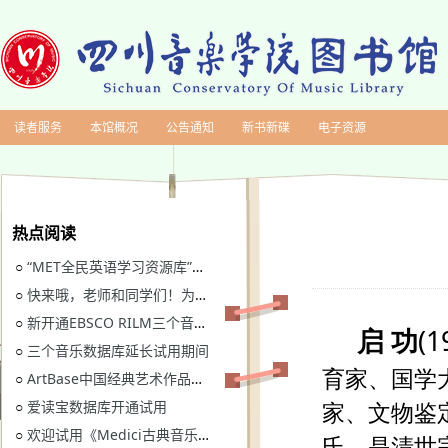
读者服务
本馆概况
公告通知
新书新碟
电子资源
热点阅读
“MET全民英语学习资源库”继续开通试用
○
快来哦，老师和同学们！为川音图书馆“十四五”规划建言献策
○
新开通EBSCO RILM三个音乐类数据库免费试用
○
三个音乐数据库延长试用期间
○
ArtBase中国经典艺术作品数据库继续开通试用通知
○
爱读宝数据库开通试用
○
欢迎试用《Medici古典音乐视听图书馆》
○