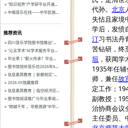
“知识视界”产学研平台开通试用通知
○
中唱音乐在线——中华民族音乐与戏曲资源库开通试用
○
推荐资讯
四川音乐学院图书馆推出“忆长征？书香路”纪念中国工农红军长征胜利90周年系列活动
○
“沁言学术”AI学术服务平台开通试用
○
毕业季丨“薪火传承？毕业生图书漂流”活动
○
图书馆视听音乐坊2026年6月展播季
○
信息素质教育 | 新都校区“图书馆多媒体资源的鉴赏和利用”电子资源讲座
○
2026.05馆藏推荐
○
信息素质教育 | 临空经济区校区“读秀学术资源一站式获取与电子资源远程访问”电子资源讲座
○
图书馆阅读推广与毕业季阅读活动意见征集
○
“跨越千年 ，寻根溯源”中华优秀传统文化主题活动获奖名单
○