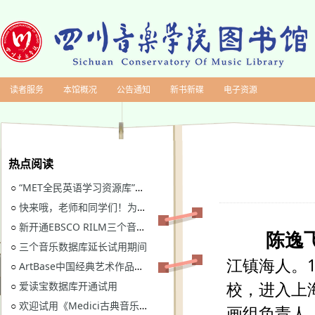
读者服务
本馆概况
公告通知
新书新碟
电子资源
热点阅读
“MET全民英语学习资源库”继续开通试用
○
快来哦，老师和同学们！为川音图书馆“十四五”规划建言献策
○
新开通EBSCO RILM三个音乐类数据库免费试用
○
三个音乐数据库延长试用期间
○
ArtBase中国经典艺术作品数据库继续开通试用通知
○
爱读宝数据库开通试用
○
欢迎试用《Medici古典音乐视听图书馆》
○