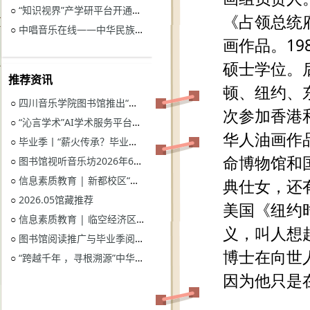
“知识视界”产学研平台开通试用通知
○
中唱音乐在线——中华民族音乐与戏曲资源库开通试用
○
推荐资讯
四川音乐学院图书馆推出“忆长征？书香路”纪念中国工农红军长征胜利90周年系列活动
○
“沁言学术”AI学术服务平台开通试用
○
毕业季丨“薪火传承？毕业生图书漂流”活动
○
图书馆视听音乐坊2026年6月展播季
○
信息素质教育 | 新都校区“图书馆多媒体资源的鉴赏和利用”电子资源讲座
○
2026.05馆藏推荐
○
信息素质教育 | 临空经济区校区“读秀学术资源一站式获取与电子资源远程访问”电子资源讲座
○
图书馆阅读推广与毕业季阅读活动意见征集
○
“跨越千年 ，寻根溯源”中华优秀传统文化主题活动获奖名单
○