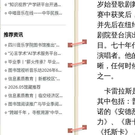
“知识视界”产学研平台开通试用通知
○
中唱音乐在线——中华民族音乐与戏曲资源库开通试用
○
推荐资讯
四川音乐学院图书馆推出“忆长征？书香路”纪念中国工农红军长征胜利90周年系列活动
○
“沁言学术”AI学术服务平台开通试用
○
毕业季丨“薪火传承？毕业生图书漂流”活动
○
图书馆视听音乐坊2026年6月展播季
○
信息素质教育 | 新都校区“图书馆多媒体资源的鉴赏和利用”电子资源讲座
○
2026.05馆藏推荐
○
信息素质教育 | 临空经济区校区“读秀学术资源一站式获取与电子资源远程访问”电子资源讲座
○
图书馆阅读推广与毕业季阅读活动意见征集
○
“跨越千年 ，寻根溯源”中华优秀传统文化主题活动获奖名单
○