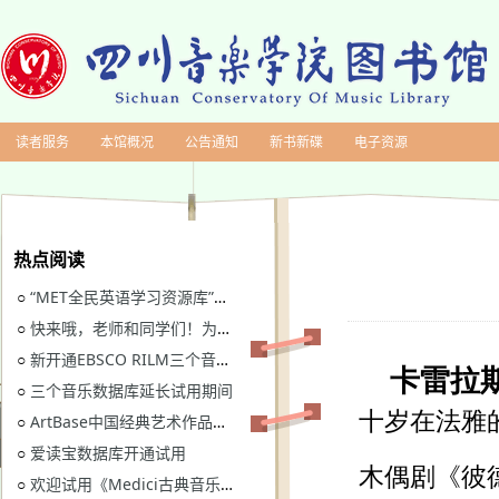
读者服务
本馆概况
公告通知
新书新碟
电子资源
热点阅读
“MET全民英语学习资源库”继续开通试用
○
快来哦，老师和同学们！为川音图书馆“十四五”规划建言献策
○
新开通EBSCO RILM三个音乐类数据库免费试用
○
三个音乐数据库延长试用期间
○
ArtBase中国经典艺术作品数据库继续开通试用通知
○
爱读宝数据库开通试用
○
欢迎试用《Medici古典音乐视听图书馆》
○